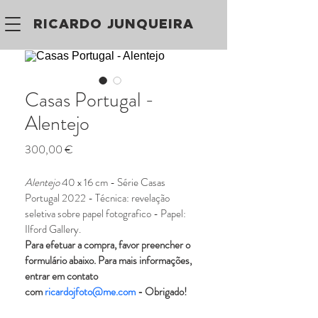
RICARDO JUNQUEIRA
Casas Portugal -
Alentejo
Preço
300,00 €
Alentejo 
40 x 16 cm - Série Casas 
Portugal 2022 - Técnica: revelação 
seletiva sobre papel fotografico - Papel: 
Ilford Gallery.
Para efetuar a compra, favor preencher o 
formulário abaixo. Para mais informações, 
entrar em contato 
com 
ricardojfoto@me.com
 - Obrigado!