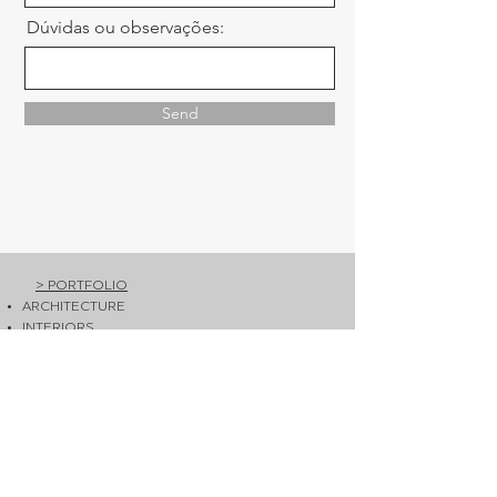
Dúvidas ou observações:
Send
> PORTFOLIO
ARCHITECTURE
INTERIORS
HOTELS
AERIAL
CORPORATE
RESTAURANTS
VIDEOS
TRAVEL
PRESS
PUBLICATIONS