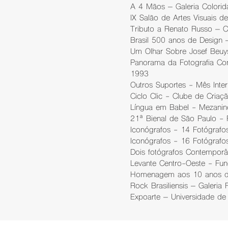
A 4 Mãos – Galeria Colorid
IX Salão de Artes Visuais d
Tributo a Renato Russo – Ce
Brasil 500 anos de Design –
Um Olhar Sobre Josef Beuys
Panorama da Fotografia Con
1993
Outros Suportes - Mês Inte
Ciclo Clic - Clube de Cria
Língua em Babel - Mezanino 
21ª Bienal de São Paulo -
Iconógrafos - 14 Fotógraf
Iconógrafos - 16 Fotógrafo
Dois fotógrafos Contemporân
Levante Centro-Oeste - Fund
Homenagem aos 10 anos da 
Rock Brasiliensis – Galeria F
Expoarte – Universidade de 