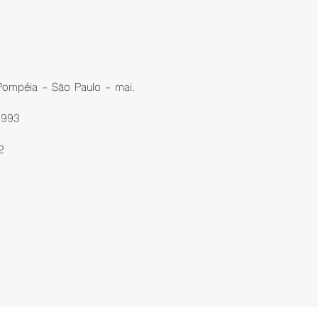
 Pompéia - São Paulo - mai.
1993
2