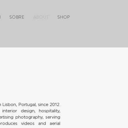
l
SOBRE
ABOUT
SHOP
isbon, Portugal, since 2012.
nterior design, hospitality,
vertising photography, serving
roduces videos and aerial