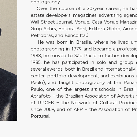
photography.
Over the course of a 30-year career, he has 
estate developers, magazines, advertising agenc
Wall Street Journal, Vogue, Casa Vogue Magazine
Grup Sehrs, Editora Abril, Editora Globo, Airbn
Petrobras, and Banco Itaú.
He was born in Brasília, where he lived un
photographing in 1979 and became a professio
1988, he moved to São Paulo to further develop 
1985, he has participated in solo and group 
several awards, both in Brazil and internationally
center, portfolio development, and exhibitions 
Paulo), and taught photography at the Panam
Paulo, one of the largest art schools in Bra
Abrafoto – the Brazilian Association of Adverti
of RPCFB – the Network of Cultural Produce
since 2009, and of AFP – the Association of P
Portugal.