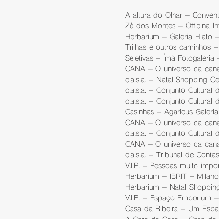
A altura do Olhar – Conven
Zé dos Montes – Officina In
Herbarium – Galeria Hiato 
Trilhas e outros caminhos –
Seletivas – Ímã Fotogaleri
CANA – O universo da can
c.a.s.a. – Natal Shopping C
c.a.s.a. – Conjunto Cultural
c.a.s.a. – Conjunto Cultural
Casinhas – Agaricus Galeri
CANA – O universo da cana
c.a.s.a. – Conjunto Cultural
CANA – O universo da cana
c.a.s.a. – Tribunal de Cont
V.I.P. – Pessoas muito impo
Herbarium – IBRIT – Milano 
Herbarium – Natal Shoppin
V.I.P. – Espaço Emporium –
Casa da Ribeira – Um Espa