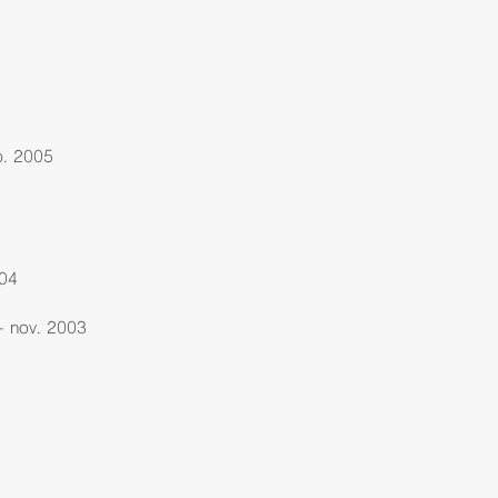
p. 2005
004
– nov. 2003