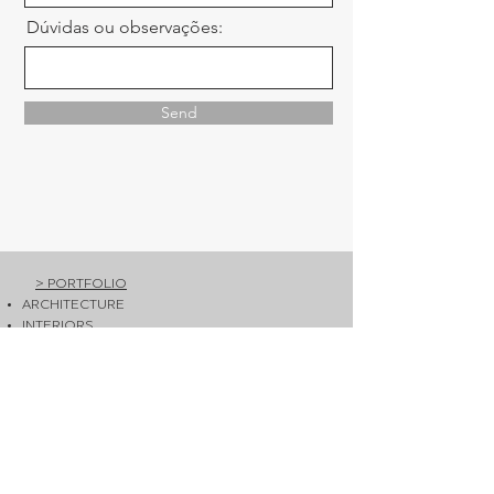
Dúvidas ou observações:
Send
> PORTFOLIO
ARCHITECTURE
INTERIORS
HOTELS
AERIAL
CORPORATE
RESTAURANTS
VIDEOS
TRAVEL
PRESS
PUBLICATIONS