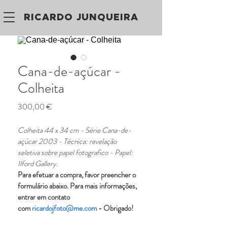
RICARDO JUNQUEIRA
Cana-de-açúcar -
Colheita
Preço
300,00 €
Colheita 44 x 34 cm - Série Cana-de-
açúcar 2003 - Técnica: revelação 
seletiva sobre papel fotografico - Papel: 
Ilford Gallery
.
Para efetuar a compra, favor preencher o 
formulário abaixo. Para mais informações, 
entrar em contato 
com 
ricardojfoto@me.com
 - Obrigado!