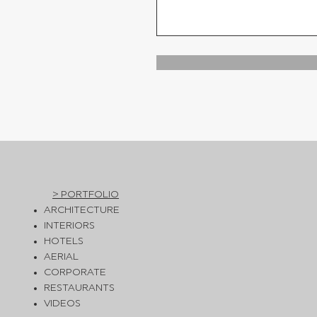
> PORTFOLIO
ARCHITECTURE
INTERIORS
HOTELS
AERIAL
CORPORATE
RESTAURANTS
VIDEOS