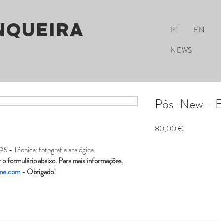
NQUEIRA
PT
EN
NEWS
Pós-New - E
Preço
80,00 €
 - Técnica: fotografia analógica.
 o formulário abaixo. Para mais informações, 
@me.com
 - Obrigado!