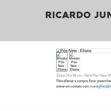
RICARDO JU
Eliana 
24 x 18 cm - Série Pós-New 1996
Para efetuar a compra, favor preencher
entrar em contato com 
ricardojfoto