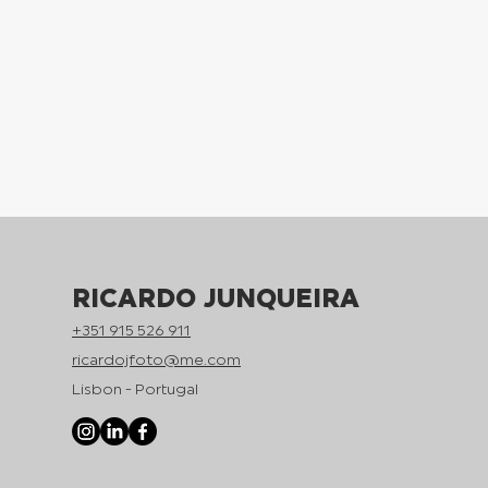
RICARDO JUNQUEIRA
+351 915 526 911
ricardojfoto@me.com
Lisbon - Portugal